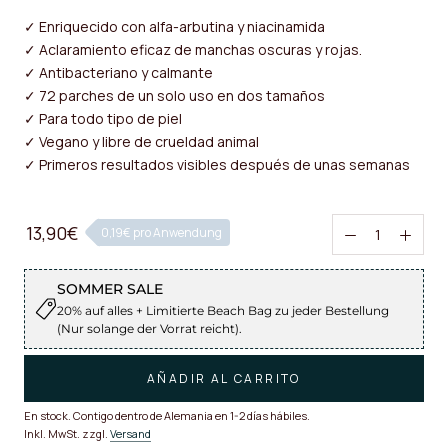
✓ Enriquecido con alfa-arbutina y niacinamida
✓ Aclaramiento eficaz de manchas oscuras y rojas.
✓ Antibacteriano y calmante
✓ 72 parches de un solo uso en dos tamaños
✓ Para todo tipo de piel
✓ Vegano y libre de crueldad animal
✓ Primeros resultados visibles después de unas semanas
13,90€
0,19€ pro Anwendung
SOMMER SALE
20% auf alles + Limitierte Beach Bag zu jeder Bestellung
(Nur solange der Vorrat reicht).
AÑADIR AL CARRITO
En stock. Contigo dentro de Alemania en 1-2 días hábiles.
Inkl. MwSt. zzgl.
Versand