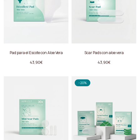
Pad para el Escote con Aloe Vera
Scar Pads
con aloe vera
43,90€
43,90€
- 20%