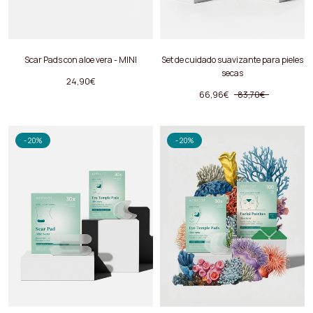
Scar Pads
con aloe vera - MINI
Set de cuidado suavizante para pieles
secas
24,90€
66,96€
83,70€
- 20%
- 20%