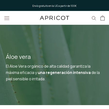
Saltar
Envío gratuito en la UE a partir de 100€
al
contenido
Áloe vera
El Aloe Vera orgánico de alta calidad garantiza la
máxima eficacia y
una regeneración intensiva
de la
piel sensible o irritada.