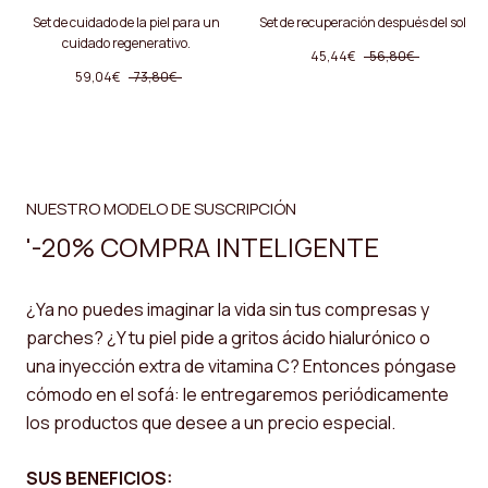
Set de cuidado de la piel para un
Set de recuperación después del sol
cuidado regenerativo.
45,44€
56,80€
59,04€
73,80€
NUESTRO MODELO DE SUSCRIPCIÓN
'-20% COMPRA INTELIGENTE
¿Ya no puedes imaginar la vida sin tus compresas y
parches? ¿Y tu piel pide a gritos ácido hialurónico o
una inyección extra de vitamina C? Entonces póngase
cómodo en el sofá: le entregaremos periódicamente
los productos que desee a un precio especial.
SUS BENEFICIOS: