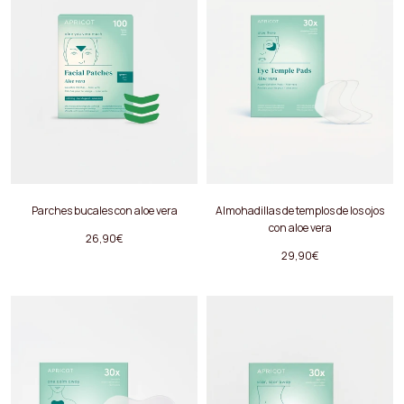
Parches bucales con aloe vera
Almohadillas de templos de los ojos
con aloe vera
26,90€
29,90€