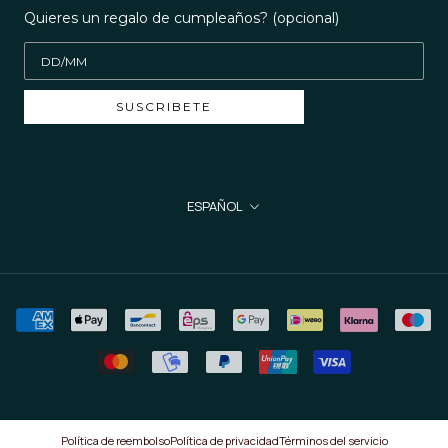
Quieres un regalo de cumpleaños? (opcional)
SUSCRIBETE
Idioma
ESPAÑOL
Política de reembolso
Política de privacidad
Términos del servicio