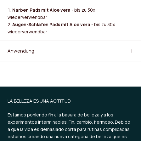
Narben Pads mit Aloe vera
-
bis zu 30x
wiederverwendbar
Augen-Schläfen Pads mit Aloe vera
- bis zu 30x
wiederverwendbar
Anwendung
LA BELLEZA ES UNA ACTITUD
Estamos poniendo fin a la basura de belleza y a los
experimentos interminables. Fin, cambio, hermoso. Debido
a que la vida es demasiado corta para rutinas complicadas,
estamos creando una nueva categoría de belleza que es