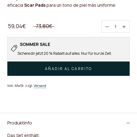
eficacia
Scar Pads
para un tono de piel más uniforme.
59,04€
73,80€
SOMMER SALE
Sichere dir jetzt 20 % Rabatt auf alles. Nur für kurze Zeit.
AÑADIR AL CARRITO
Inkl. MwSt. zzgl.
Versand
Produktinfo
Das Set enthält: