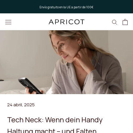
Saltar
Envío gratuito en la UE a partir de 100€
al
contenido
24 abril, 2025
Tech Neck: Wenn dein Handy
Haltung macht – und Falten