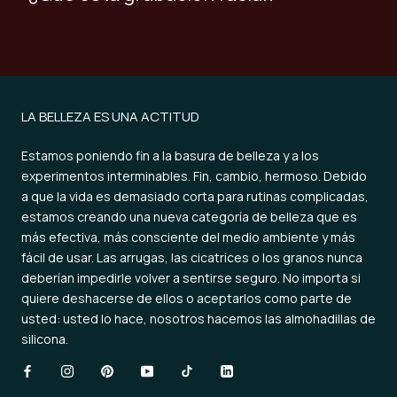
LA BELLEZA ES UNA ACTITUD
Estamos poniendo fin a la basura de belleza y a los
experimentos interminables. Fin, cambio, hermoso. Debido
a que la vida es demasiado corta para rutinas complicadas,
estamos creando una nueva categoría de belleza que es
más efectiva, más consciente del medio ambiente y más
fácil de usar. Las arrugas, las cicatrices o los granos nunca
deberían impedirle volver a sentirse seguro. No importa si
quiere deshacerse de ellos o aceptarlos como parte de
usted: usted lo hace, nosotros hacemos las almohadillas de
silicona.