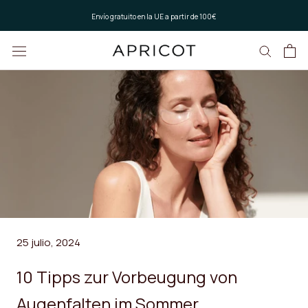
Saltar
Envío gratuito en la UE a partir de 100€
al
contenido
25 julio, 2024
10 Tipps zur Vorbeugung von
Augenfalten im Sommer